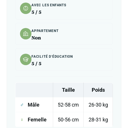
AVEC LES ENFANTS
5 / 5
APPARTEMENT
Non
FACILITÉ D'ÉDUCATION
5 / 5
Taille
Poids
♂
Mâle
52-58 cm
26-30 kg
♀
Femelle
50-56 cm
28-31 kg