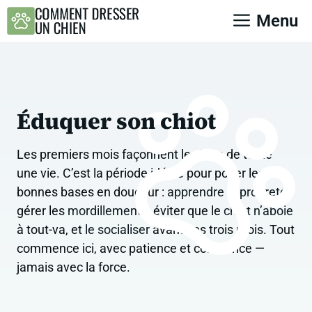
Aller
Menu
au
contenu
Éduquer son chiot
Les premiers mois façonnent le chien de toute
une vie. C’est la période idéale pour poser les
bonnes bases en douceur :
apprendre la propreté
,
gérer les
mordillements
, éviter que le
chiot n’aboie
à tout-va, et
le socialiser
avant ses trois mois. Tout
commence ici, avec patience et cohérence —
jamais avec la force.