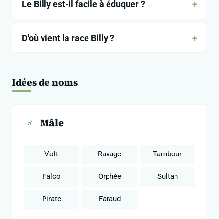
Le Billy est-il facile à éduquer ?
D'où vient la race Billy ?
Idées de noms
♂
Mâle
Volt
Ravage
Tambour
Falco
Orphée
Sultan
Pirate
Faraud