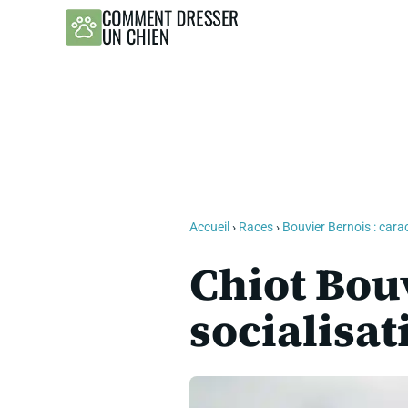
Aller
au
contenu
Accueil
›
Races
›
Bouvier Bernois : carac
Chiot Bouv
socialisat