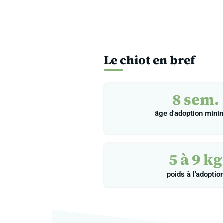
Le chiot en bref
8 sem.
âge d'adoption min
5 à 9 kg
poids à l'adoptio