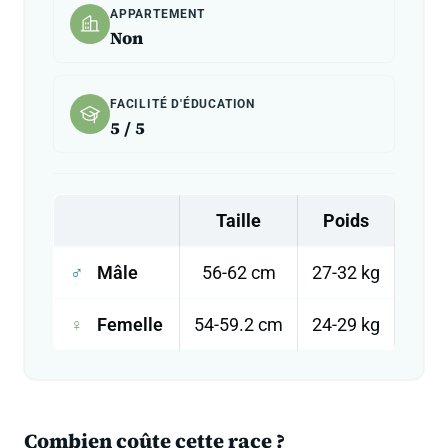
APPARTEMENT
Non
FACILITÉ D'ÉDUCATION
5 / 5
Taille
Poids
♂
Mâle
56-62 cm
27-32 kg
♀
Femelle
54-59.2 cm
24-29 kg
Combien coûte cette race ?