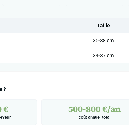
Taille
35-38 cm
34-37 cm
e ?
 €
500-800 €/an
leveur
coût annuel total