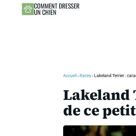
Aller
au
contenu
Accueil
›
Races
›
Lakeland Terrier : cara
Lakeland T
de ce peti