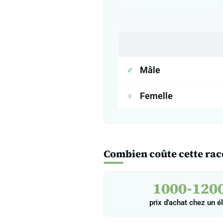
♂
Mâle
♀
Femelle
Combien coûte cette rac
1000-1200
prix d'achat chez un é