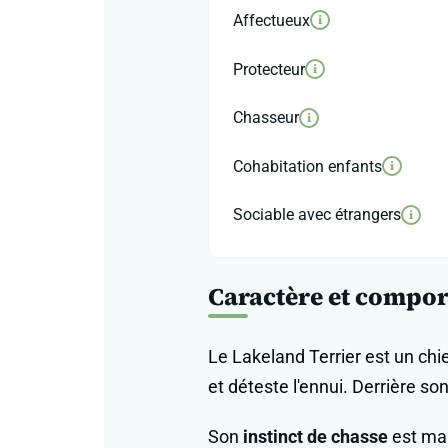
Affectueux
i
Protecteur
i
Chasseur
i
Cohabitation enfants
i
Sociable avec étrangers
i
Caractère et compor
Le Lakeland Terrier est un ch
et déteste l'ennui. Derrière so
Son
instinct de chasse
est mar