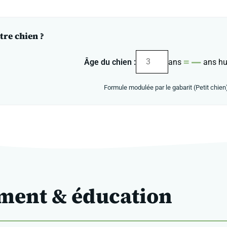
tre chien ?
—
=
Âge du chien :
ans
ans h
Formule modulée par le gabarit (Petit chien
ent & éducation