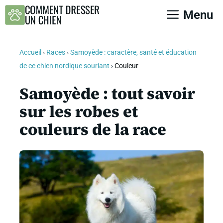
Aller
Menu
au
contenu
Accueil
›
Races
›
Samoyède : caractère, santé et éducation
de ce chien nordique souriant
›
Couleur
Samoyède : tout savoir
sur les robes et
couleurs de la race