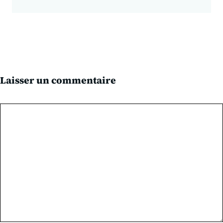
Laisser un commentaire
Commentaire