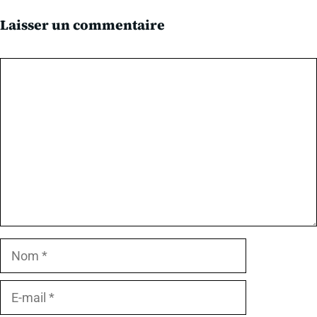
Laisser un commentaire
Commentaire
Nom
E-
mail